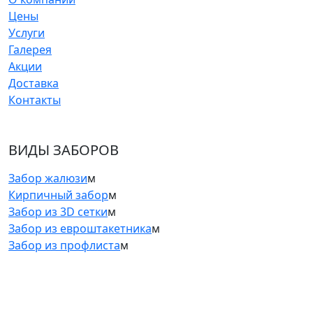
Цены
Услуги
Галерея
Акции
Доставка
Контакты
ВИДЫ ЗАБОРОВ
Забор жалюзи
м
Кирпичный забор
м
Забор из 3D сетки
м
Забор из евроштакетника
м
Забор из профлиста
м