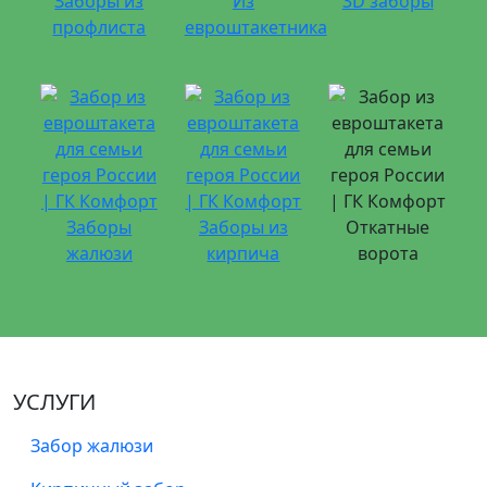
Заборы из
Из
3D заборы
профлиста
евроштакетника
Заборы
Заборы из
Откатные
жалюзи
кирпича
ворота
УСЛУГИ
Забор жалюзи