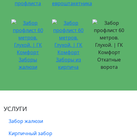
профлиста
евроштакетника
Заборы
Заборы из
Откатные
жалюзи
кирпича
ворота
УСЛУГИ
Забор жалюзи
Кирпичный забор